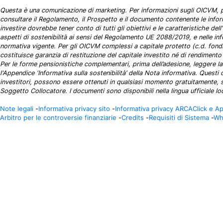
Questa è una comunicazione di marketing. Per informazioni sugli OICVM, pr
consultare il Regolamento, il Prospetto e il documento contenente le informa
investire dovrebbe tener conto di tutti gli obiettivi e le caratteristiche de
aspetti di sostenibilità ai sensi del Regolamento UE 2088/2019, e nelle info
normativa vigente. Per gli OICVM complessi a capitale protetto (c.d. fondi
costituisce garanzia di restituzione del capitale investito né di rendimento
Per le forme pensionistiche complementari, prima dell’adesione, leggere la P
l'Appendice ‘Informativa sulla sostenibilità’ della Nota informativa. Questi
investitori, possono essere ottenuti in qualsiasi momento gratuitamente, 
Soggetto Collocatore. I documenti sono disponibili nella lingua ufficiale lo
Note legali
-
Informativa privacy sito
-
Informativa privacy ARCAClick e A
Arbitro per le controversie finanziarie
-
Credits
-
Requisiti di Sistema
-
Wh