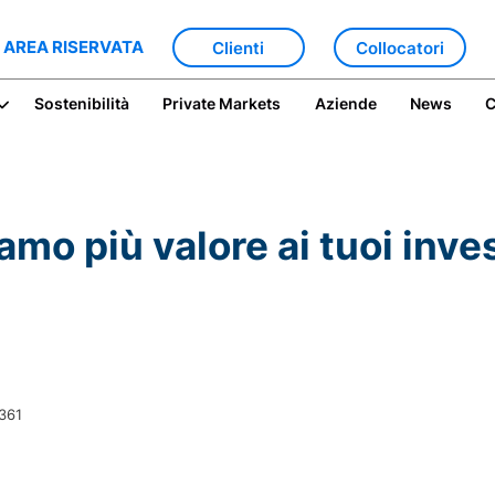
 AREA RISERVATA
Clienti
Collocatori
Sostenibilità
Private Markets
Aziende
News
C
amo più valore ai tuoi inve
0361