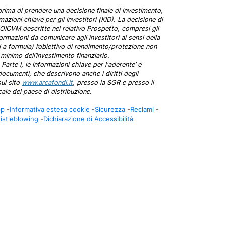
ima di prendere una decisione finale di investimento,
zioni chiave per gli investitori (KID). La decisione di
ll'OICVM descritte nel relativo Prospetto, compresi gli
rmazioni da comunicare agli investitori ai sensi della
 a formula) l’obiettivo di rendimento/protezione non
 minimo dell’investimento finanziario.
arte I, le informazioni chiave per l'aderente’ e
 documenti, che descrivono anche i diritti degli
sul sito
www.arcafondi.it
, presso la SGR e presso il
cale del paese di distribuzione.
pp
-
Informativa estesa cookie
-
Sicurezza
-
Reclami
-
istleblowing
-
Dichiarazione di Accessibilità