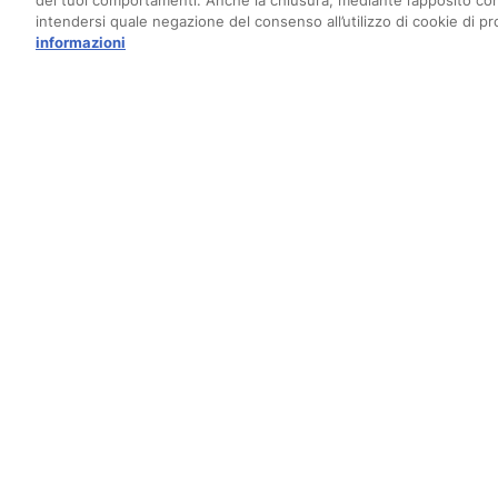
dei tuoi comportamenti. Anche la chiusura, mediante l’apposito c
intendersi quale negazione del consenso all’utilizzo di cookie di pro
informazioni