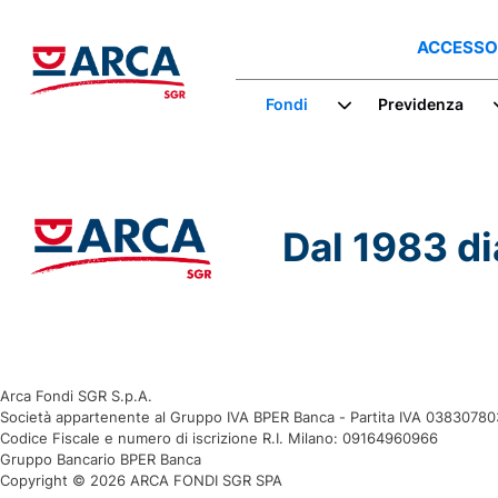
Premi Alt+1 per la modalità
Guida all'accessibilità per lettori
lettore dello schermo, Alt+0
dello schermo, feedback e
ACCESSO
per annullare
segnalazione dei problemi |
Nuova finestra
Fondi
Previdenza
Dal 1983 di
Arca Fondi SGR S.p.A.
Società appartenente al Gruppo IVA BPER Banca - Partita IVA 0383078
Codice Fiscale e numero di iscrizione R.I. Milano: 09164960966
Gruppo Bancario BPER Banca
Copyright © 2026 ARCA FONDI SGR SPA