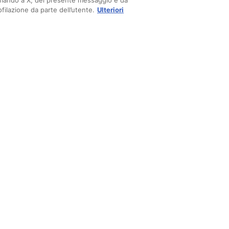
omando a X, del presente messaggio è da
filazione da parte dell’utente.
Ulteriori